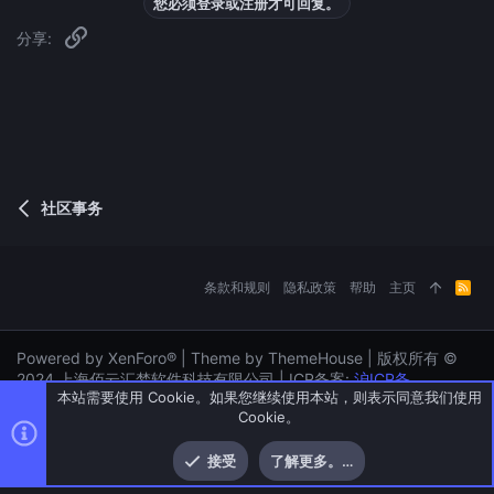
您必须登录或注册才可回复。
根据目标距离自身的距离进行动作切换
链接
分享:
HNuncle
配置
[双关节Alex模型] 兼容常规64x64皮肤
2025年07月29日
双关节人模
HNuncle
美术
社区事务
条款和规则
隐私政策
帮助
主页
R
S
S
Powered by XenForo® | Theme by ThemeHouse | 版权所有 ©
2024 上海佰云汇梦软件科技有限公司 | ICP备案:
沪ICP备
2024096261号-4
| ICP经营许可证: 沪B2-20250504
顶部
底部
菜单