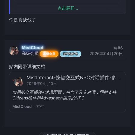
HNuncle
美术
点击展开...
ArcartXMythicExtend——为ax拓展一些mm语句
资源图标
2025年11月23日
[Mythicmobs] 默认动作切换机制参考：Walk to Run
你是真缺钱了
2025年09月04日
为ax拓展一些mm语句
根据目标距离自身的距离进行动作切换
HNuncle
插件
HNuncle
配置
MistCloud
ArcartXDigisDisplay——更全面的伤害/回血显示|兼容MM、AP、Arete、APMM
#6
高级会员
2026年04月20日
2025年09月05日
高级会员
特约创作者
[双关节Alex模型] 兼容常规64x64皮肤
2025年07月29日
提供了造成伤害、受到伤害以及生命恢复的全息显示
贴内附带详细文档
——兼容Mm、AP、Arete等诸多插件。
双关节人模
MistInteract-按键交互式NPC对话插件-多分支【1.20-1.21.X】已添加Citizens支持
HNuncle
插件
HNuncle
美术
2026年04月10日
[美术资源] 适用于伤害/回血显示的原版风格字体
实用的交互插件+对话配置，包含了分支对话，同时支持
2025年09月12日
Citizens插件和Adyeshach插件的NPC
包含两种颜色，适用于攻击和恢复
MistCloud
插件
HNuncle
美术
[Mythicmobs] 默认动作切换机制参考：Walk to Run
2025年09月04日