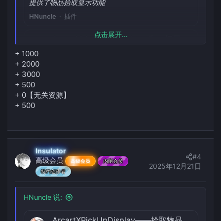
提供了物品拾取显示功能
HNuncle
插件
点击展开...
ArcartXMythicExtend——为ax拓展一些mm语句
资源图标
2025年11月23日
+ 1000
为ax拓展一些mm语句
+ 2000
+ 3000
HNuncle
插件
+ 500
+ 0【无关资源】
ArcartXDigisDisplay——更全面的伤害/回血显示|兼容MM、AP、Arete、APMM
+ 500
2025年09月05日
提供了造成伤害、受到伤害以及生命恢复的全息显示
——兼容Mm、AP、Arete等诸多插件。
HNuncle
插件
Insulator
#4
高级会员
高级会员
内测会员
2025年12月21日
[美术资源] 适用于伤害/回血显示的原版风格字体
特约创作者
2025年09月12日
包含两种颜色，适用于攻击和恢复
HNuncle 说:
HNuncle
美术
ArcartXPickUpDisplay——拾取物品显示