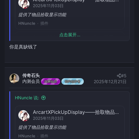
2025年11月03日
[Mythicmobs] 默认动作切换机制参考：Walk to Run
2025年09月04日
提供了物品拾取显示功能
根据目标距离自身的距离进行动作切换
HNuncle
插件
HNuncle
配置
点击展开...
ArcartXMythicExtend——为ax拓展一些mm语句
资源图标
https://arcartx.com/resources/keepinvandexp-si-
2025年11月23日
你是真缺钱了
wang-shi-bao-liu-wu-pin-lan-he-jing-yan-zhi.57/
为ax拓展一些mm语句
[双关节Alex模型] 兼容常规64x64皮肤
HNuncle
插件
2025年07月29日
双关节人模
传奇石头
ArcartXDigisDisplay——更全面的伤害/回血显示|兼容MM、AP、Arete、APMM
#5
内测会员
2025年12月21日
2025年09月05日
内测会员
特约创作者
HNuncle
美术
提供了造成伤害、受到伤害以及生命恢复的全息显示
——兼容Mm、AP、Arete等诸多插件。
HNuncle 说:
HNuncle
插件
ArcartXPickUpDisplay——拾取物品显示
2025年11月03日
[美术资源] 适用于伤害/回血显示的原版风格字体
2025年09月12日
提供了物品拾取显示功能
包含两种颜色，适用于攻击和恢复
HNuncle
插件