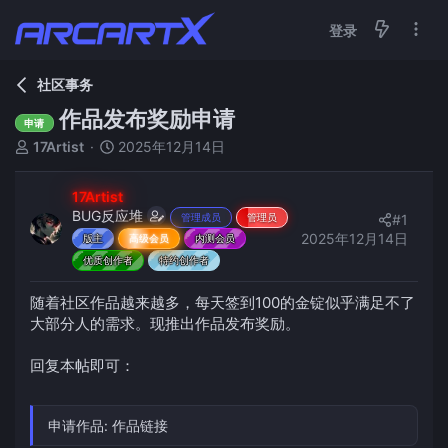
登录
社区事务
作品发布奖励申请
申请
主
开
17Artist
2025年12月14日
题
始
发
时
17Artist
起
间
BUG反应堆
#1
管理成员
管理员
人
2025年12月14日
版主
高级会员
内测会员
优质创作者
特约创作者
随着社区作品越来越多，每天签到100的金锭似乎满足不了
大部分人的需求。现推出作品发布奖励。
回复本帖即可：
申请作品: 作品链接