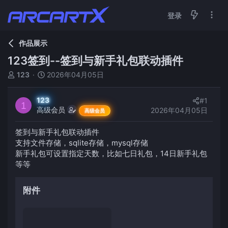
登录
作品展示
123签到--签到与新手礼包联动插件
主
开
123
2026年04月05日
题
始
发
时
123
#1
起
间
1
高级会员
2026年04月05日
高级会员
人
签到与新手礼包联动插件
支持文件存储，sqlite存储，mysql存储
新手礼包可设置指定天数，比如七日礼包，14日新手礼包
等等
附件