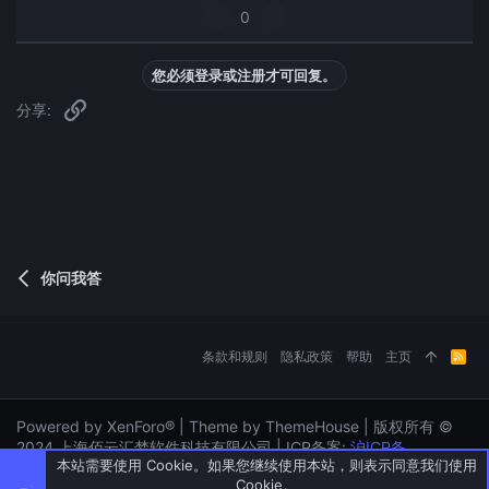
好
否
0
评
决
票
您必须登录或注册才可回复。
链接
分享:
你问我答
条款和规则
隐私政策
帮助
主页
R
S
S
Powered by XenForo® | Theme by ThemeHouse | 版权所有 ©
2024 上海佰云汇梦软件科技有限公司 | ICP备案:
沪ICP备
本站需要使用 Cookie。如果您继续使用本站，则表示同意我们使用
2024096261号-4
| ICP经营许可证: 沪B2-20250504
Cookie。
顶部
底部