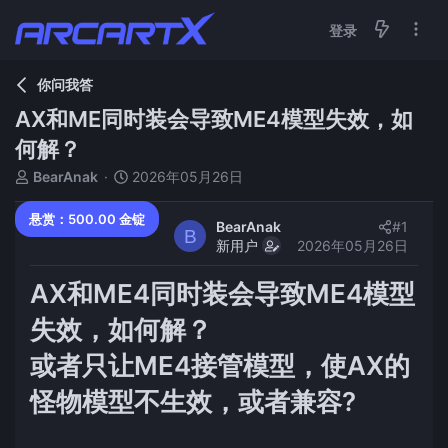
登录
你问我答
AX和ME同时装会导致ME4模型失效，如
何解？
主
开
BearAnak
2026年05月26日
题
始
发
时
悬赏：500.00 金锭
BearAnak
#1
起
间
B
新用户
2026年05月26日
人
AX和ME4同时装会导致ME4模型
失效，如何解？
或者只让ME4接管模型，使AX的
怪物模型不生效，或者兼容?